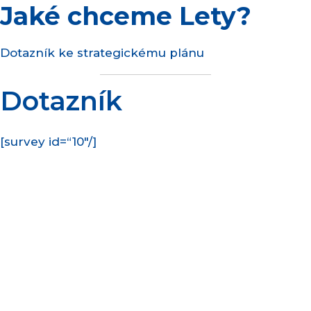
Jaké chceme Lety?
Přeskočit
na
obsah
Dotazník ke strategickému plánu
Dotazník
[survey id=“10″/]